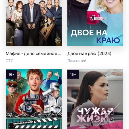
Мафия - дело семейное (2023)
Двое на краю (2023)
СТС
Домашний
16+
16+