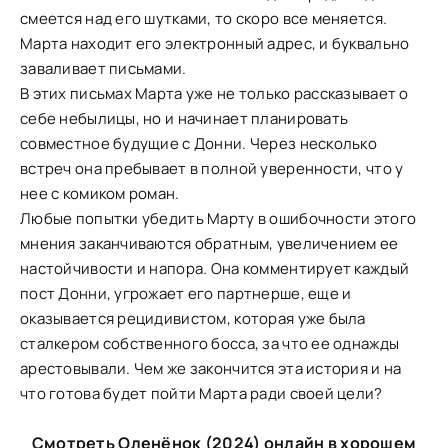
смеется над его шутками, то скоро все меняется.
Марта находит его электронный адрес, и буквально
заваливает письмами.
В этих письмах Марта уже не только рассказывает о
себе небылицы, но и начинает планировать
совместное будущие с Донни. Через несколько
встреч она пребывает в полной уверенности, что у
нее с комиком роман.
Любые попытки убедить Марту в ошибочности этого
мнения заканчиваются обратным, увеличением ее
настойчивости и напора. Она комментирует каждый
пост Донни, угрожает его партнерше, еще и
оказывается рецидивистом, которая уже была
сталкером собственного босса, за что ее однажды
арестовывали. Чем же закончится эта история и на
что готова будет пойти Марта ради своей цели?
Смотреть Оленёнок (2024) онлайн в хорошем