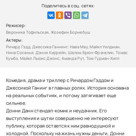
Поделитесь в соц. сетях:
Режисер:
Вероника Тофильская, Жозефин Борнебуш
Актеры:
Ричард Гэдд, Джессика Ганнинг, Нава Мау, Майкл Уилдман,
Нина Сосанья, Дэнни Киррейн, Шалом Брюн-Фрэнклин, Томас
Кумбз, Майкл Льюис Джонс, Аманда Рут, Том Гудман-Хилл
Комедия, драма и триллер с Ричардом Гэддом и
Джессикой Ганинг в главных ролях. История основана
на реальных событиях, и потому затягивает еще
сильнее.
Донни Данн стендап-комик и неудачник. Его
выступления и шутки совершенно не интересуют
публику, которая остается к ним равнодушной и
холодной. Поскольку на жизнь нужны деньги, Донни